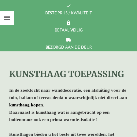
check
BESTE
PRIJS / KWALITEIT

https
BETAAL
VEILIG
local_shipping
BEZORGD
AAN DE DEUR
KUNSTHAAG TOEPASSING
In de zoektocht naar wanddecoratie, een afsluiting voor de
tuin, balkon of terras denkt u waarschijnlijk niet direct aan
kunsthaag kopen
.
Daarnaast is kunsthaag wat is aangebracht op een
buitenmuur ook een prima warmte-isolatie
!
Kunsthagen bieden u het beste uit twee werelden: het