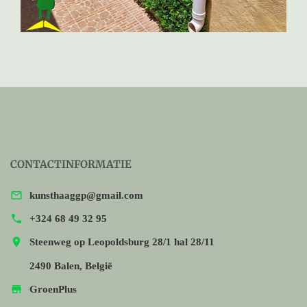
CONTACTINFORMATIE

kunsthaaggp@gmail.com

+324 68 49 32 95

Steenweg op Leopoldsburg 28/1 hal 28/11
2490 Balen, België

GroenPlus