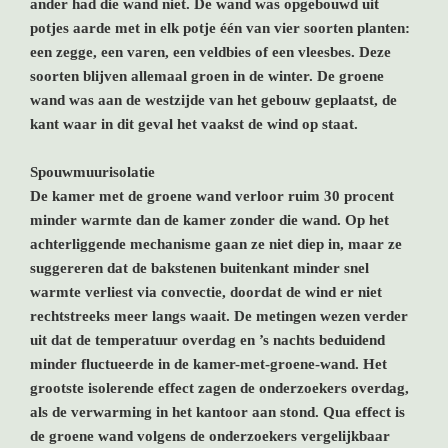
ander had die wand niet. De wand was opgebouwd uit
potjes aarde met in elk potje één van vier soorten planten:
een zegge, een varen, een veldbies of een vleesbes. Deze
soorten blijven allemaal groen in de winter. De groene
wand was aan de westzijde van het gebouw geplaatst, de
kant waar in dit geval het vaakst de wind op staat.
Spouwmuurisolatie
De kamer met de groene wand verloor ruim 30 procent
minder warmte dan de kamer zonder die wand. Op het
achterliggende mechanisme gaan ze niet diep in, maar ze
suggereren dat de bakstenen buitenkant minder snel
warmte verliest via convectie, doordat de wind er niet
rechtstreeks meer langs waait. De metingen wezen verder
uit dat de temperatuur overdag en ’s nachts beduidend
minder fluctueerde in de kamer-met-groene-wand. Het
grootste isolerende effect zagen de onderzoekers overdag,
als de verwarming in het kantoor aan stond. Qua effect is
de groene wand volgens de onderzoekers vergelijkbaar