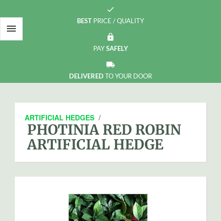
check
BEST
PRICE / QUALITY

https
PAY
SAFELY
local_shipping
DELIVERED
TO YOUR DOOR
ARTIFICIAL HEDGES
/
PHOTINIA RED ROBIN
ARTIFICIAL HEDGE